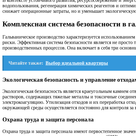
В контексте устойчивого развития, ресурсосбережение и энер
водопользования, регенерация химических реагентов и оптим
снижает операционные затраты, но и уменьшает экологическую
Комплексная система безопасности в г
Гальваническое производство характеризуется использование
риски. Эффективная система безопасности является не просто
производственных процессов. Она включает в себя три основн
Читайте также:
Выбор идеальной квартиры
Экологическая безопасность и управление отхода
Экологическая безопасность является краеугольным камнем от
растворов, содержащих тяжелые металлы и токсичные соедин
электрокоагуляцию. Утилизация отходов и их переработка от
окружающей среды осуществляется постоянно для контроля за 
Охрана труда и защита персонала
Охрана труда и защита персонала имеют первостепенное значе