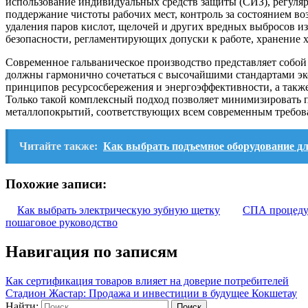
использование индивидуальных средств защиты (СИЗ), регуляр
поддержание чистоты рабочих мест, контроль за состоянием 
удаления паров кислот, щелочей и других вредных выбросов из
безопасности, регламентирующих допуски к работе, хранение 
Современное гальваническое производство представляет собо
должны гармонично сочетаться с высочайшими стандартами эко
принципов ресурсосбережения и энергоэффективности, а также
Только такой комплексный подход позволяет минимизировать 
металлопокрытий, соответствующих всем современным требов
Читайте также:
Как выбрать подъемное оборудование дл
Похожие записи:
Как выбрать электрическую зубную щетку
СПА процеду
пошаговое руководство
Навигация по записям
Как сертификация товаров влияет на доверие потребителей
Стадион Жастар: Продажа и инвестиции в будущее Кокшетау
Найти: