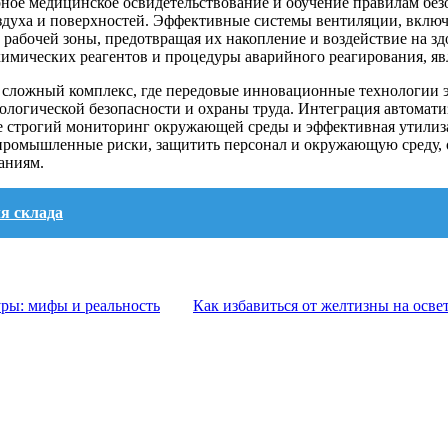
ное медицинское освидетельствование и обучение правилам без
воздуха и поверхностей. Эффективные системы вентиляции, вкл
 рабочей зоны, предотвращая их накопление и воздействие на з
химических реагентов и процедуры аварийного реагирования, яв
й сложный комплекс, где передовые инновационные технологии 
логической безопасности и охраны труда. Интеграция автоматиз
 строгий мониторинг окружающей среды и эффективная утилизац
промышленные риски, защитить персонал и окружающую среду, 
аниям.
я склада
ры: мифы и реальность
Как избавиться от желтизны на осве