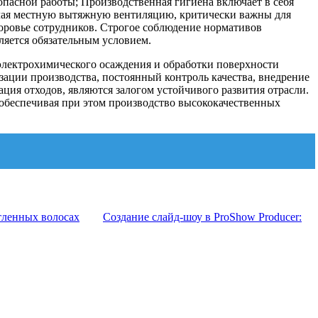
опасной работы; Производственная гигиена включает в себя
ючая местную вытяжную вентиляцию, критически важны для
доровье сотрудников. Строгое соблюдение нормативов
ляется обязательным условием.
электрохимического осаждения и обработки поверхности
ации производства, постоянный контроль качества, внедрение
ия отходов, являются залогом устойчивого развития отрасли.
обеспечивая при этом производство высококачественных
тленных волосах
Создание слайд-шоу в ProShow Producer: