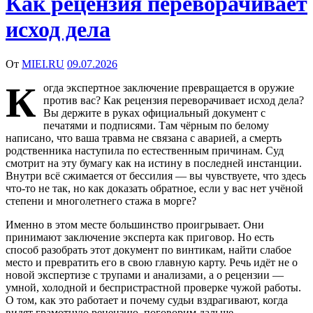
Как рецензия переворачивает
исход дела
От
MIEI.RU
09.07.2026
К
огда экспертное заключение превращается в оружие
против вас? Как рецензия переворачивает исход дела?
Вы держите в руках официальный документ с
печатями и подписями. Там чёрным по белому
написано, что ваша травма не связана с аварией, а смерть
родственника наступила по естественным причинам. Суд
смотрит на эту бумагу как на истину в последней инстанции.
Внутри всё сжимается от бессилия — вы чувствуете, что здесь
что-то не так, но как доказать обратное, если у вас нет учёной
степени и многолетнего стажа в морге?
Именно в этом месте большинство проигрывает. Они
принимают заключение эксперта как приговор. Но есть
способ разобрать этот документ по винтикам, найти слабое
место и превратить его в свою главную карту. Речь идёт не о
новой экспертизе с трупами и анализами, а о рецензии —
умной, холодной и беспристрастной проверке чужой работы.
О том, как это работает и почему судьи вздрагивают, когда
видят грамотную рецензию, поговорим дальше.