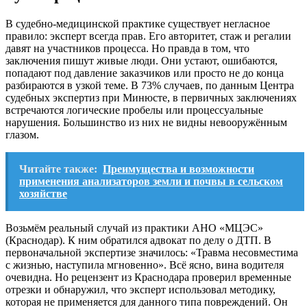
В судебно-медицинской практике существует негласное
правило: эксперт всегда прав. Его авторитет, стаж и регалии
давят на участников процесса. Но правда в том, что
заключения пишут живые люди. Они устают, ошибаются,
попадают под давление заказчиков или просто не до конца
разбираются в узкой теме. В 73% случаев, по данным Центра
судебных экспертиз при Минюсте, в первичных заключениях
встречаются логические пробелы или процессуальные
нарушения. Большинство из них не видны невооружённым
глазом.
Читайте также:
Преимущества и возможности
применения анализаторов земли и почвы в сельском
хозяйстве
Возьмём реальный случай из практики АНО «МЦЭС»
(Краснодар). К ним обратился адвокат по делу о ДТП. В
первоначальной экспертизе значилось: «Травма несовместима
с жизнью, наступила мгновенно». Всё ясно, вина водителя
очевидна. Но рецензент из Краснодара проверил временные
отрезки и обнаружил, что эксперт использовал методику,
которая не применяется для данного типа повреждений. Он