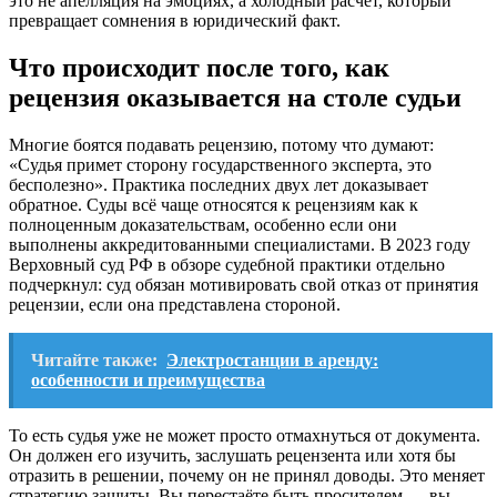
это не апелляция на эмоциях, а холодный расчёт, который
превращает сомнения в юридический факт.
Что происходит после того, как
рецензия оказывается на столе судьи
Многие боятся подавать рецензию, потому что думают:
«Судья примет сторону государственного эксперта, это
бесполезно». Практика последних двух лет доказывает
обратное. Суды всё чаще относятся к рецензиям как к
полноценным доказательствам, особенно если они
выполнены аккредитованными специалистами. В 2023 году
Верховный суд РФ в обзоре судебной практики отдельно
подчеркнул: суд обязан мотивировать свой отказ от принятия
рецензии, если она представлена стороной.
Читайте также:
Электростанции в аренду:
особенности и преимущества
То есть судья уже не может просто отмахнуться от документа.
Он должен его изучить, заслушать рецензента или хотя бы
отразить в решении, почему он не принял доводы. Это меняет
стратегию защиты. Вы перестаёте быть просителем — вы