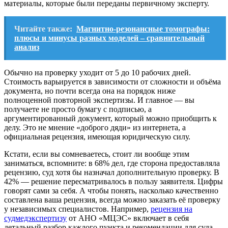
материалы, которые были переданы первичному эксперту.
Читайте также:
Магнитно-резонансные томографы:
плюсы и минусы разных моделей – сравнительный
анализ
Обычно на проверку уходит от 5 до 10 рабочих дней.
Стоимость варьируется в зависимости от сложности и объёма
документа, но почти всегда она на порядок ниже
полноценной повторной экспертизы. И главное — вы
получаете не просто бумагу с подписью, а
аргументированный документ, который можно приобщить к
делу. Это не мнение «доброго дяди» из интернета, а
официальная рецензия, имеющая юридическую силу.
Кстати, если вы сомневаетесь, стоит ли вообще этим
заниматься, вспомните: в 68% дел, где сторона предоставляла
рецензию, суд хотя бы назначал дополнительную проверку. В
42% — решение пересматривалось в пользу заявителя. Цифры
говорят сами за себя. А чтобы понять, насколько качественно
составлена ваша рецензия, всегда можно заказать её проверку
у независимых специалистов. Например,
рецензия на
судмедэкспертизу
от АНО «МЦЭС» включает в себя
детальный разбор каждого пункта и рекомендации для суда.