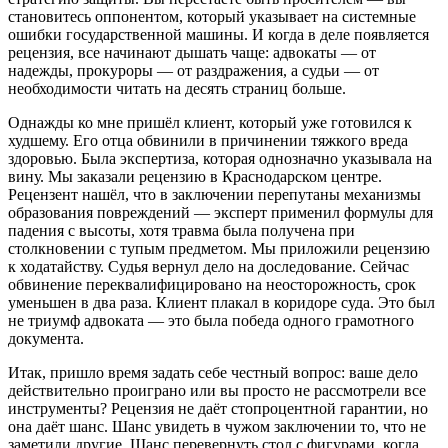
становитесь оппонентом, который указывает на системные
ошибки государственной машины. И когда в деле появляется
рецензия, все начинают дышать чаще: адвокаты — от
надежды, прокуроры — от раздражения, а судьи — от
необходимости читать на десять страниц больше.
Однажды ко мне пришёл клиент, который уже готовился к
худшему. Его отца обвинили в причинении тяжкого вреда
здоровью. Была экспертиза, которая однозначно указывала на
вину. Мы заказали рецензию в Краснодарском центре.
Рецензент нашёл, что в заключении перепутаны механизмы
образования повреждений — эксперт применил формулы для
падения с высоты, хотя травма была получена при
столкновении с тупым предметом. Мы приложили рецензию
к ходатайству. Судья вернул дело на доследование. Сейчас
обвинение переквалифицировано на неосторожность, срок
уменьшен в два раза. Клиент плакал в коридоре суда. Это был
не триумф адвоката — это была победа одного грамотного
документа.
Итак, пришло время задать себе честный вопрос: ваше дело
действительно проиграно или вы просто не рассмотрели все
инструменты? Рецензия не даёт стопроцентной гарантии, но
она даёт шанс. Шанс увидеть в чужом заключении то, что не
заметили другие. Шанс перевернуть стол с фигурами, когда