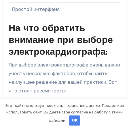
Простой интерфейс
На что обратить
внимание при выборе
электрокардиографа:
При выборе электрокардиографа очень важно
учесть несколько факторов, чтобы найти
наилучшее решение для вашей практики. Вот
что стоит рассмотреть:
1. Точность измерений:
Одним из главных
Этот сайт использует cookie для хранения данных. Продолжая
критериев является точность измерения
использовать сайт, Вы даете свое согласие на работу с этими
электрокардиографом. Убедитесь, что
файлами.
OK
устройство способно точно измерить и