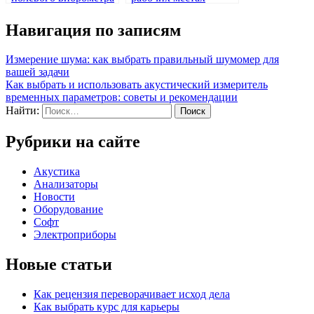
для измерения
здравоохранения:
Навигация по записям
вибраций
акустические
измерительные
приборы для
Измерение шума: как выбрать правильный шумомер для
вашей задачи
ролевого применения
Как выбрать и использовать акустический измеритель
временных параметров: советы и рекомендации
Найти:
Рубрики на сайте
Акустика
Анализаторы
Новости
Оборудование
Софт
Электроприборы
Новые статьи
Как рецензия переворачивает исход дела
Как выбрать курс для карьеры