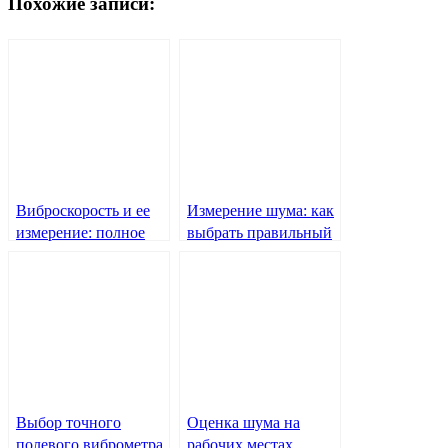
Похожие записи:
Виброскорость и ее
Измерение шума: как
измерение: полное
выбрать правильный
руководство
шумомер для вашей
задачи
Выбор точного
Оценка шума на
полевого виброметра
рабочих местах