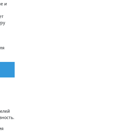
ие и
ет
уру
ля
телей
вность.
ия