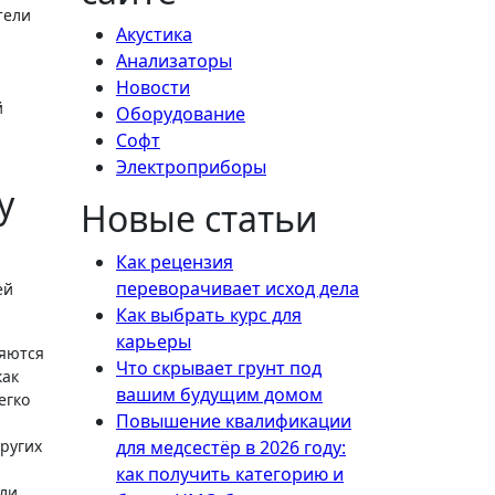
тели
Акустика
Анализаторы
Новости
й
Оборудование
Софт
Электроприборы
у
Новые статьи
Как рецензия
переворачивает исход дела
ей
Как выбрать курс для
карьеры
ляются
Что скрывает грунт под
как
вашим будущим домом
егко
Повышение квалификации
других
для медсестёр в 2026 году:
как получить категорию и
ли,