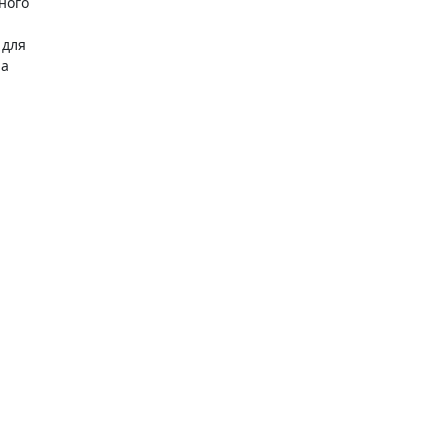
ного
 для
на