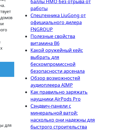
баллы НМО без отрыва от
на.
работы
ствует
Спецтехника LiuGong от
 домов
официального дилера
ри
FNGROUP
ного
Полезные свойства
е
витамина B6
их
Какой оружейный кейс
выбрать для
бескомпромиссной
безопасности арсенала
Обзор возможностей
аудиоплеера AIMP
Как правильно заряжать
наушники AirPods Pro
Сэндвич-панели с
минеральной ватой:
насколько они надежны для
ды для
быстрого строительства