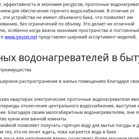
т, эффективность и экономия ресурсов, проточные водонагрева
нием для обеспечения горячего водоснабжения. В отличие от
эти устройства не имеют объемного бака, что позволяет им
ованию, без ограничений по объему. Это делает их отличной
лю, особенно когда важна экономия пространства и постоянны
те
www.geyzer.net
представлен широкий ассортимент моделей,
ых водонагревателей в быт
широкое распространение в жилых помещениях благодаря сво
дских квартирах электрические проточные водонагреватели яв
периоды отключения центрального водоснабжения, выступая 
ие. Благодаря своим малогабаритным водонагревателям, они л
тво кухни или ванной комнаты.
 мойкой позволяет получать горячую воду для мытья посуды и 
 тех, кто не хочет ждать, пока нагреется вода в баке.
ия душа или наполнения ванны существуют более мощные моде