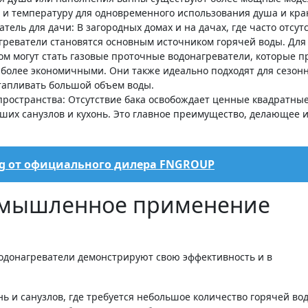
 и температуру для одновременного использования душа и кра
тель для дачи: В загородных домах и на дачах, где часто отсут
греватели становятся основным источником горячей воды. Для
м могут стать газовые проточные водонагреватели, которые п
более экономичными. Они также идеально подходят для сезон
отапливать большой объем воды.
пространства: Отсутствие бака освобождает ценные квадратны
ьших санузлов и кухонь. Это главное преимущество, делающее 
ng от официального дилера FNGROUP
омышленное применение
одонагреватели демонстрируют свою эффективность и в
ь и санузлов, где требуется небольшое количество горячей во