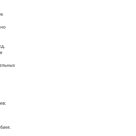
ук
жно
жд,
же
тельных
ев:
баке.