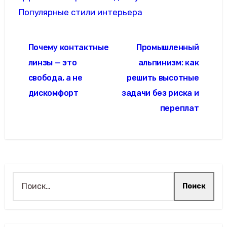
Популярные стили интерьера
Навигация
Почему контактные
Промышленный
по
линзы — это
альпинизм: как
записям
свобода, а не
решить высотные
дискомфорт
задачи без риска и
переплат
Найти: