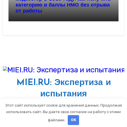
категорию и баллы НМО без отрыва
от работы
MIEI.RU: Экспертиза и
испытания
Блог о стандартизации и метрологии
Этот сайт использует cookie для хранения данных. Продолжая
использовать сайт, Вы даете свое согласие на работу с этими
файлами.
OK