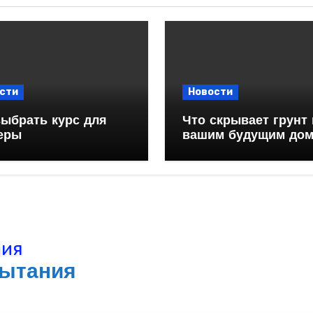
сти
Новости
выбрать курс для
Что скрывает грунт
еры
вашим будущим до
пытания