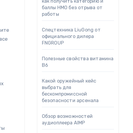
как получить категорию и
баллы НМО без отрыва от
работы
рите
Спецтехника LiuGong от
официального дилера
все
FNGROUP
Полезные свойства витамина
B6
Какой оружейный кейс
ых
выбрать для
бескомпромиссной
безопасности арсенала
Обзор возможностей
аудиоплеера AIMP
ты