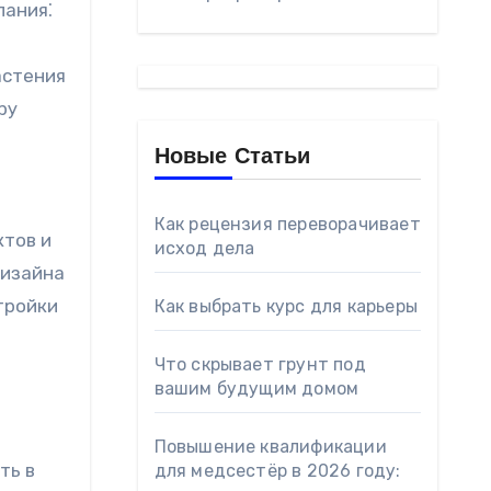
лания⁚
растения
ру
Новые Статьи
Как рецензия переворачивает
ктов и
исход дела
дизайна
тройки
Как выбрать курс для карьеры
Что скрывает грунт под
вашим будущим домом
Повышение квалификации
ть в
для медсестёр в 2026 году: