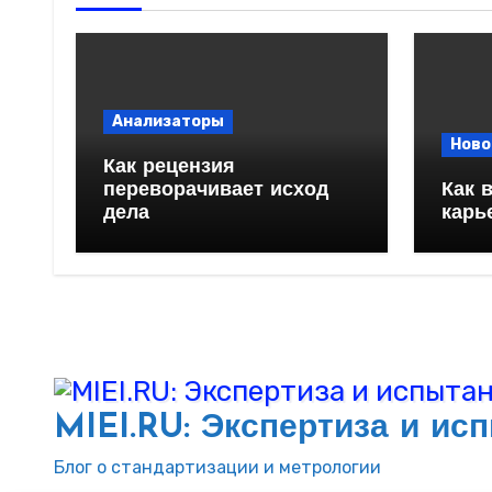
Анализаторы
Ново
Как рецензия
переворачивает исход
Как 
дела
карь
MIEI.RU: Экспертиза и ис
Блог о стандартизации и метрологии