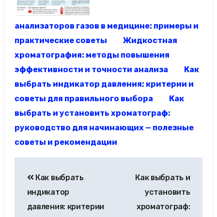
анализаторов газов в медицине: примеры и
практические советы
Жидкостная
хроматография: методы повышения
эффективности и точности анализа
Как
выбрать индикатор давления: критерии и
советы для правильного выбора
Как
выбрать и установить хроматограф:
руководство для начинающих — полезные
советы и рекомендации
Навигация
Как выбрать
Как выбрать и
по
индикатор
установить
записям
давления: критерии
хроматограф: