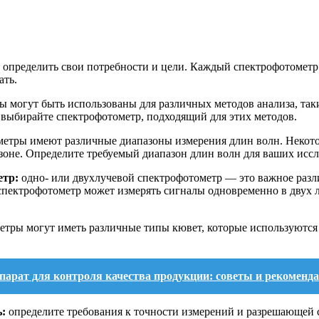
 определить свои потребности и цели. Каждый спектрофотометр
ать.
 могут быть использованы для различных методов анализа, так
 выбирайте спектрофотометр, подходящий для этих методов.
етры имеют различные диапазоны измерения длин волн. Некотор
зоне. Определите требуемый диапазон длин волн для ваших иссл
етр:
одно- или двухлучевой спектрофотометр — это важное разл
й спектрофотометр может измерять сигналы одновременно в двух 
тры могут иметь различные типы кювет, которые используются 
арат для контроля качества продукции: советы и рекоменд
:
определите требования к точности измерений и разрешающей 