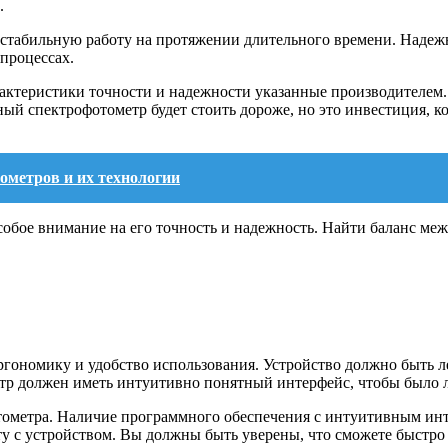
.
 стабильную работу на протяжении длительного времени. Надежн
процессах.
актеристики точности и надежности указанные производителем.
ый спектрофотометр будет стоить дороже, но это инвестиция, к
метров и их технологии
собое внимание на его точность и надежность. Найти баланс ме
ргономику и удобство использования. Устройство должно быть л
тр должен иметь интуитивно понятный интерфейс, чтобы было ле
тометра. Наличие программного обеспечения с интуитивным ин
у с устройством. Вы должны быть уверены, что сможете быстро