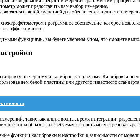
рые исследования требуют измерения трансмиссии (процента св
отометр может предоставить вам выбор измерения.
 является важной функцией для обеспечения точности измерени
с спектрофотометром программное обеспечение, которое позволя
сить эффективность.
димыми функциями, вы будете уверены в том, что сможете выпо
настройки
либровку по черному и калибровку по белому. Калибровка по ч
пользованием белой пластины или другого известного стандарта
ективности
змерений, такие как длина волны, время интеграции, разрешени
ичные типы образцов и требуемая точность могут требовать раз
зные функции калибровки и настройки в зависимости от модели 