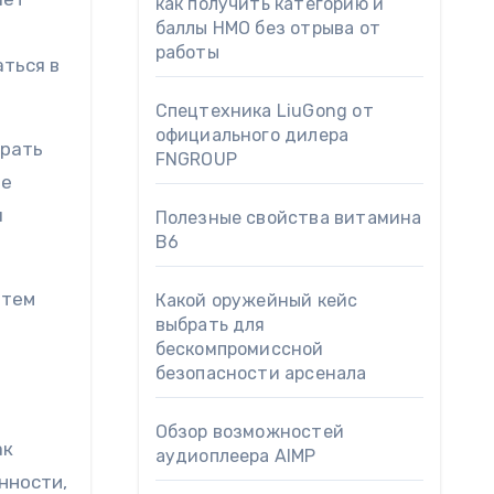
как получить категорию и
баллы НМО без отрыва от
работы
ться в
Спецтехника LiuGong от
официального дилера
ирать
FNGROUP
ые
я
Полезные свойства витамина
B6
 тем
Какой оружейный кейс
выбрать для
бескомпромиссной
безопасности арсенала
Обзор возможностей
ак
аудиоплеера AIMP
нности,