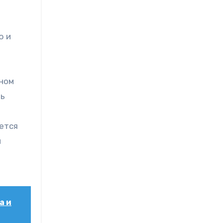
ю и
тном
ть
ется
й
а и