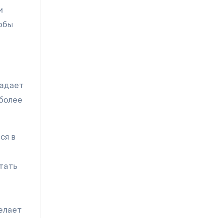
и
обы
ладает
иболее
ся в
тать
елает