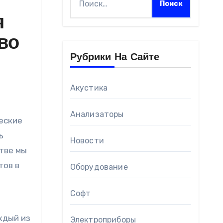
я
во
Рубрики На Сайте
Акустика
Анализаторы
еские
ь
Новости
стве мы
тов в
Оборудование
Софт
ждый из
Электроприборы