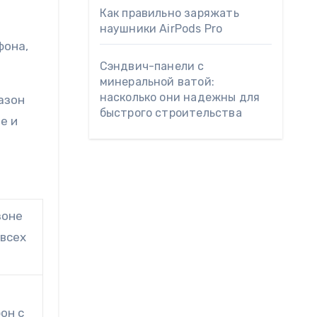
Как правильно заряжать
наушники AirPods Pro
фона,
Сэндвич-панели с
минеральной ватой:
насколько они надежны для
азон
быстрого строительства
е и
зоне
 всех
он с