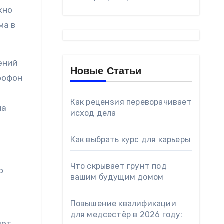
жно
ма в
ений
Новые Статьи
крофон
я
Как рецензия переворачивает
на
исход дела
Как выбрать курс для карьеры
Что скрывает грунт под
о
вашим будущим домом
Повышение квалификации
для медсестёр в 2026 году:
яет